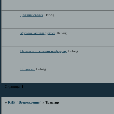
Дальний столик
Helwig
Музыка нашими руками
Helwig
Отзывы и пожелания по форуму
Helwig
Вопросец
Helwig
Страница:
1
»
КИР "Возрождение"
»
Трактир