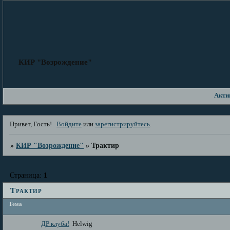
КИР "Возрождение"
Акти
Привет, Гость!
Войдите
или
зарегистрируйтесь
.
»
КИР "Возрождение"
»
Трактир
Страница:
1
Трактир
Тема
ДР клуба!
Helwig